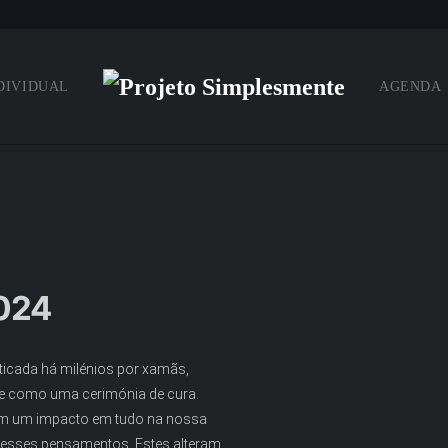
DIVIDUAL
AGENDA
2024
aticada há milénios por xamãs,
 e como uma cerimónia de cura.
am um impacto em tudo na nossa
esses pensamentos. Estes alteram