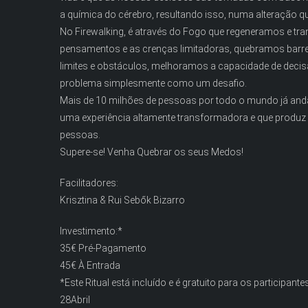
a química do cérebro, resultando isso, numa alteração 
No Firewalking, é através do Fogo que regeneramos e 
pensamentos e as crenças limitadoras, quebramos barr
limites e obstáculos, melhoramos a capacidade de deci
problema simplesmente como um desafio.
Mais de 10 milhões de pessoas por todo o mundo já and
uma experiência altamente transformadora e que produz
pessoas.
Supere-se! Venha Quebrar os seus Medos!
Facilitadores:
Krisztina & Rui Sebők Bizarro
Investimento:*
35€ Pré-Pagamento
45€ À Entrada
*Este Ritual está incluído e é gratuito para os participan
28Abril