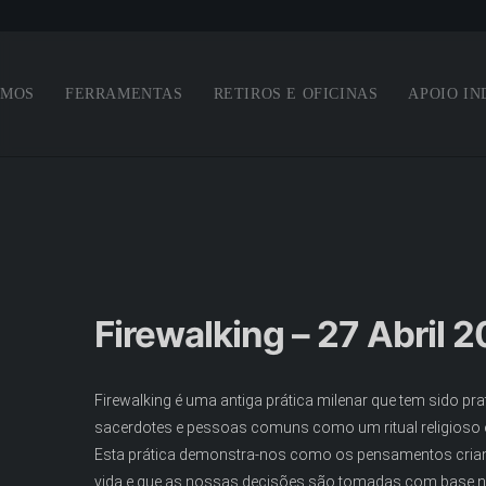
Saltar para o conteúdo principal
OMOS
FERRAMENTAS
RETIROS E OFICINAS
APOIO IN
Firewalking – 27 Abril 
Firewalking é uma antiga prática milenar que tem sido pr
sacerdotes e pessoas comuns como um ritual religioso
Esta prática demonstra-nos como os pensamentos cri
vida e que as nossas decisões são tomadas com base n