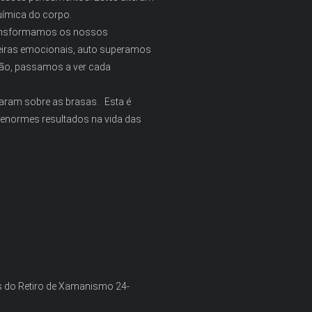
química do corpo.
transformamos os nossos
eiras emocionais, auto superamos
são, passamos a ver cada
aram sobre as brasas. Esta é
 enormes resultados na vida das
tes do Retiro de Xamanismo 24-