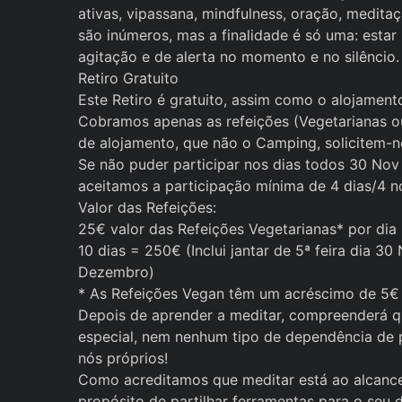
ativas, vipassana, mindfulness, oração, medita
são inúmeros, mas a finalidade é só uma: estar
agitação e de alerta no momento e no silêncio.
Retiro Gratuito
Este Retiro é gratuito, assim como o alojamen
Cobramos apenas as refeições (Vegetarianas ou
de alojamento, que não o Camping, solicitem-no
Se não puder participar nos dias todos 30 Nov
aceitamos a participação mínima de 4 dias/4 n
Valor das Refeições:
25€ valor das Refeições Vegetarianas* por dia
10 dias = 250€ (Inclui jantar de 5ª feira dia 
Dezembro)
* As Refeições Vegan têm um acréscimo de 5€ 
Depois de aprender a meditar, compreenderá q
especial, nem nenhum tipo de dependência de 
nós próprios!
Como acreditamos que meditar está ao alcance 
propósito de partilhar ferramentas para o seu 