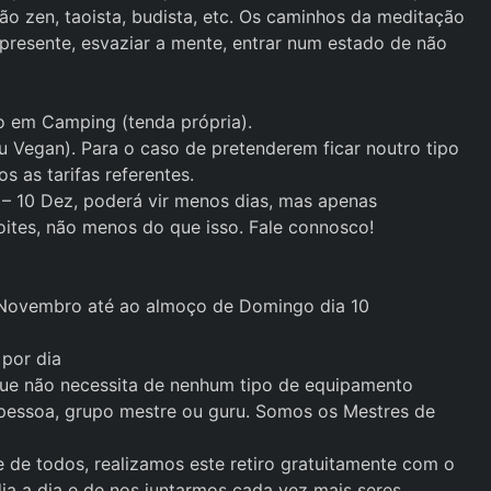
ção zen, taoista, budista, etc. Os caminhos da meditação
 presente, esvaziar a mente, entrar num estado de não
to em Camping (tenda própria).
 Vegan). Para o caso de pretenderem ficar noutro tipo
s as tarifas referentes.
 – 10 Dez, poderá vir menos dias, mas apenas
oites, não menos do que isso. Fale connosco!
30 Novembro até ao almoço de Domingo dia 10
por dia
ue não necessita de nenhum tipo de equipamento
pessoa, grupo mestre ou guru. Somos os Mestres de
de todos, realizamos este retiro gratuitamente com o
dia a dia e de nos juntarmos cada vez mais seres