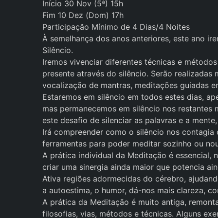
Início 30 Nov (5ª) 15h
Fim 10 Dez (Dom) 17h
Participação Mínimo de 4 Dias/4 Noites
À semelhança dos anos anteriores, este ano ire
Silêncio.
Iremos vivenciar diferentes técnicas e métodos
presente através do silêncio. Serão realizadas 
vocalização de mantras, meditações guiadas e
Estaremos em silêncio em todos estes dias, ape
mas permanecemos em silêncio nos restantes m
este desafio de silenciar as palavras e a mente
Irá compreender como o silêncio nos contagia 
ferramentas para poder meditar sozinho ou nou
A prática individual da Meditação é essencia
criar uma sinergia ainda maior que potencia a
Ativa regiões adormecidas do cérebro, ajudando
a autoestima, o humor, dá-nos mais clareza, co
A prática da Meditação é muito antiga, remonta
filosofias, vias, métodos e técnicas. Alguns e