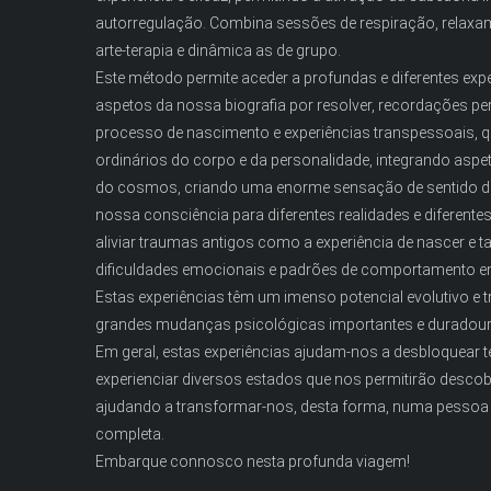
autorregulação. Combina sessões de respiração, relaxam
arte-terapia e dinâmica as de grupo.
Este método permite aceder a profundas e diferentes exp
aspetos da nossa biografia por resolver, recordações pe
processo de nascimento e experiências transpessoais, q
ordinários do corpo e da personalidade, integrando aspe
do cosmos, criando uma enorme sensação de sentido de
nossa consciência para diferentes realidades e diferent
aliviar traumas antigos como a experiência de nascer e
dificuldades emocionais e padrões de comportamento e
Estas experiências têm um imenso potencial evolutivo e
grandes mudanças psicológicas importantes e duradour
Em geral, estas experiências ajudam-nos a desbloquear 
experienciar diversos estados que nos permitirão descobr
ajudando a transformar-nos, desta forma, numa pessoa 
completa.
Embarque connosco nesta profunda viagem!