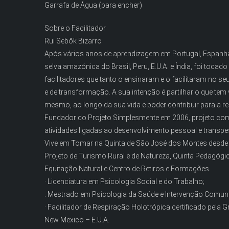
Garrafa de Água (para encher)
Sobre o Facilitador
Rui Sebők Bizarro
Após vários anos de aprendizagem em Portugal, Espanh
selva amazónica do Brasil, Peru, E.U.A. e Índia, foi tocado
facilitadores que tanto o ensinaram e o facilitaram no 
e de transformação. A sua intenção é partilhar o que tem 
mesmo, ao longo da sua vida e poder contribuir para a r
Fundador do Projeto Simplesmente em 2006, projeto com
atividades ligadas ao desenvolvimento pessoal e transpe
Vive em Tomar na Quinta de São José dos Montes desd
Projeto de Turismo Rural e de Natureza, Quinta Pedagógica
Equitação Natural e Centro de Retiros e Formações.
· Licenciatura em Psicologia Social e do Trabalho;
. Mestrado em Psicologia da Saúde e Intervenção Comuni
· Facilitador de Respiração Holotrópica certificado pela 
New Mexico – E.U.A.