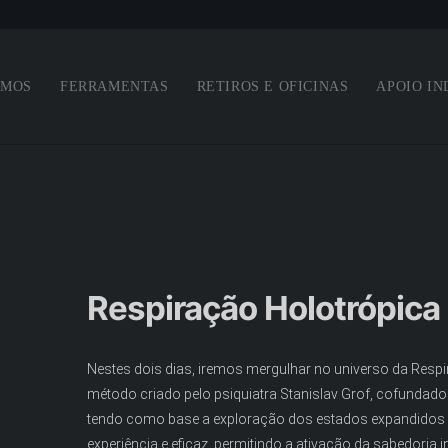
Saltar para o conteúdo principal
OMOS
FERRAMENTAS
RETIROS E OFICINAS
APOIO IN
Respiração Holotrópica
Nestes dois dias, iremos mergulhar no universo da Resp
método criado pelo psiquiatra Stanislav Grof, cofundado
tendo como base a exploração dos estados expandidos d
experiência e eficaz, permitindo a ativação da sabedoria