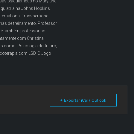
sas psiquiátricas no Maryland
iquiatria na Johns Hopkins
International Transpersonal
mas de treinamento. Professor
te é também professor no
 juntamente com Christina
ros como: Psicologia do futuro,
sicoterapia com LSD, O Jogo
+ Exportar iCal / Outlook