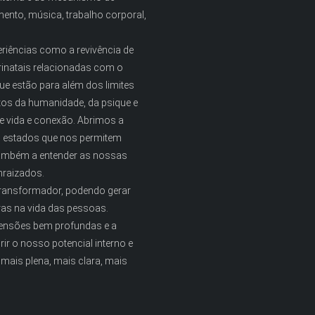
ento, música, trabalho corporal,
eriências como a revivência de
rinatais relacionadas com o
ue estão para além dos limites
tos da humanidade, da psique e
 vida e conexão. Abrimos a
es estados que nos permitem
 também a entender as nossas
nraizados.
 transformador, podendo gerar
as na vida das pessoas.
tensões bem profundas e a
ir o nosso potencial interno e
mais plena, mais clara, mais