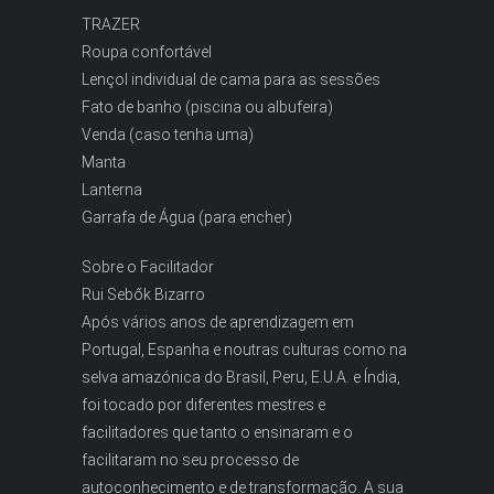
TRAZER
Roupa confortável
Lençol individual de cama para as sessões
Fato de banho (piscina ou albufeira)
Venda (caso tenha uma)
Manta
Lanterna
Garrafa de Água (para encher)
Sobre o Facilitador
Rui Sebők Bizarro
Após vários anos de aprendizagem em
Portugal, Espanha e noutras culturas como na
selva amazónica do Brasil, Peru, E.U.A. e Índia,
foi tocado por diferentes mestres e
facilitadores que tanto o ensinaram e o
facilitaram no seu processo de
autoconhecimento e de transformação. A sua