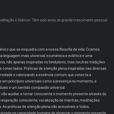
Meditação e Silêncio. Têm sido anos de grande crescimento pessoal
ico que se enquadra com a nossa filosofia de vida. Criamos
uma linguagem mais universal, ecuménica e eclética e uma
ena, não apenas inspiradas no hinduísmo, mas noutras tradições
os conectados. Práticas de atenção plena inspiradas nas diversas
versidade e valorizando a essência comum que conecta a
 em princípios universais como a presença no momento, a
duais e um sentido compaixão universal.
 vão auxiliar a tornar consciente o momento presente através do
a, respiração consciente, vocalização de mantras, meditações
As práticas de atenção plena são acessíveis a todos,
 enraizada na capacidade humana de observar o momento presente.