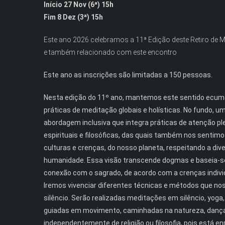
Início 27 Nov (6ª) 15h
Fim 8 Dez (3ª) 15h
Este ano 2026 celebramos a 11ª Edição deste Retiro de 
e também relacionado com este encontro
Este ano as inscrições são limitadas a 150 pessoas.
Nesta edição do 11º ano, mantemos este sentido ecumén
práticas de meditação globais e holísticas. No fundo, 
abordagem inclusiva que integra práticas de atenção pl
espirituais e filosóficas, das quais também nos sentim
culturas e crenças, do nosso planeta, respeitando a di
humanidade. Essa visão transcende dogmas e baseia-se
conexão com o sagrado, de acordo com a crenças indivi
Iremos vivenciar diferentes técnicas e métodos que nos
silêncio. Serão realizadas meditações em silêncio, yog
guiadas em movimento, caminhadas na natureza, dança. 
independentemente de religião ou filosofia, pois está