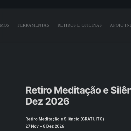
Saltar para o conteúdo principal
OMOS
FERRAMENTAS
RETIROS E OFICINAS
APOIO IN
Retiro Meditação e Sil
Dez 2026
Retiro Meditação e Silêncio (GRATUITO)
27 Nov – 8 Dez 2026