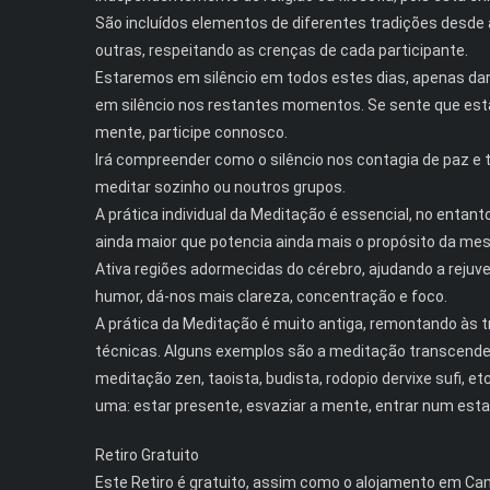
São incluídos elementos de diferentes tradições desde a t
outras, respeitando as crenças de cada participante.
Estaremos em silêncio em todos estes dias, apenas d
em silêncio nos restantes momentos. Se sente que está 
mente, participe connosco.
Irá compreender como o silêncio nos contagia de paz e 
meditar sozinho ou noutros grupos.
A prática individual da Meditação é essencial, no ent
ainda maior que potencia ainda mais o propósito da me
Ativa regiões adormecidas do cérebro, ajudando a rejuve
humor, dá-nos mais clareza, concentração e foco.
A prática da Meditação é muito antiga, remontando às tr
técnicas. Alguns exemplos são a meditação transcenden
meditação zen, taoista, budista, rodopio dervixe sufi, 
uma: estar presente, esvaziar a mente, entrar num esta
Retiro Gratuito
Este Retiro é gratuito, assim como o alojamento em Cam