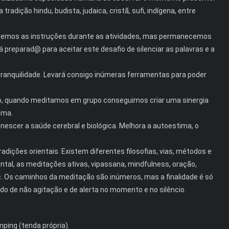
radição hindu, budista, judaica, cristã, sufi, indígena, entre
aremos as instruções durante as atividades, mas permanecemos
preparad@ para aceitar este desafio de silenciar as palavras e a
tranquilidade. Levará consigo inúmeras ferramentas para poder
anto, quando meditamos em grupo conseguimos criar uma sinergia
sma.
nescer a saúde cerebral e biológica. Melhora a autoestima, o
adições orientais. Existem diferentes filosofias, vias, métodos e
tal, as meditações ativas, vipassana, mindfulness, oração,
etc. Os caminhos da meditação são inúmeros, mas a finalidade é só
do de não agitação e de alerta no momento e no silêncio.
ping (tenda própria).