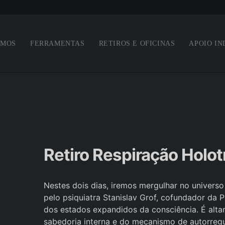
Saltar para o conteúdo principal
OMOS
FERRAMENTAS
RETIROS E OFICINAS
APOIO IN
Retiro Respiração Holot
Nestes dois dias, iremos mergulhar no univers
pelo psiquiatra Stanislav Grof, cofundador da
dos estados expandidos da consciência. É altam
sabedoria interna e do mecanismo de autorreg