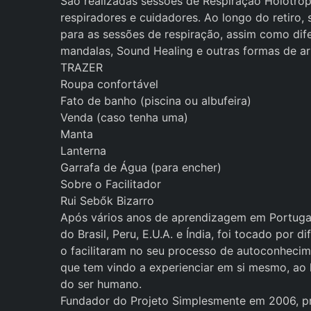
São realizadas sessões de Respiração Holotróp
respiradores e cuidadores. Ao longo do retiro,
para as sessões de respiração, assim como dife
mandalas, Sound Healing e outras formas de ar
TRAZER
Roupa confortável
Fato de banho (piscina ou albufeira)
Venda (caso tenha uma)
Manta
Lanterna
Garrafa de Água (para encher)
Sobre o Facilitador
Rui Sebők Bizarro
Após vários anos de aprendizagem em Portugal
do Brasil, Peru, E.U.A. e Índia, foi tocado por 
o facilitaram no seu processo de autoconhecime
que tem vindo a experienciar em si mesmo, ao l
do ser humano.
Fundador do Projeto Simplesmente em 2006, pr