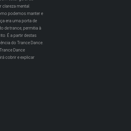
 clareza mental.
 como podemos manter e
nça era uma porta de
o de trance, permitia à
o. É a partir destas
ência do Trance Dance.
 Trance Dance
á cobrir e explicar