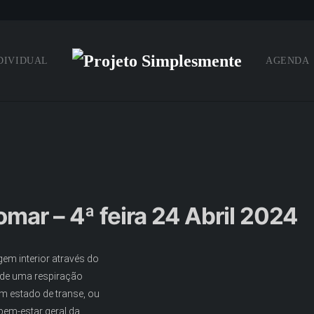
DIVIDUAL
AGENDA
omar – 4ª feira 24 Abril 2024
em interior através do
 de uma respiração
m estado de transe, ou
em-estar geral da