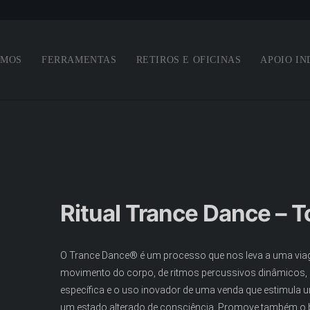
Saltar para o conteúdo principal
OMOS
FERRAMENTAS
RETIROS E OFICINAS
APOIO IN
Ritual Trance Dance – T
O Trance Dance® é um processo que nos leva a uma viag
movimento do corpo, de ritmos percussivos dinâmicos,
específica e o uso inovador de uma venda que estimula u
um estado alterado de consciência. Promove também o b